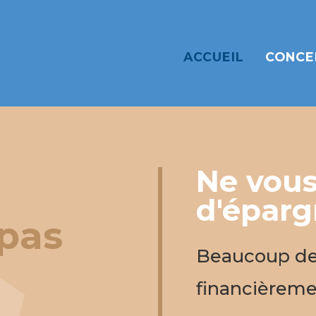
ACCUEIL
CONCE
Ne vous
d'épargn
 pas
Beaucoup de 
financièreme