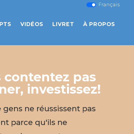
Français
PTS
VIDÉOS
LIVRET
À PROPOS
 contentez pas
er, investissez!
gens ne réussissent pas
nt parce qu'ils ne