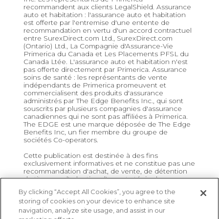
recommandent aux clients LegalShield. Assurance
auto et habitation : l'assurance auto et habitation
est offerte par l'entremise d'une entente de
recommandation en vertu d'un accord contractuel
entre SurexDirect.com Ltd., SurexDirect.com
(Ontario) Ltd., La Compagnie d'Assurance-Vie
Primerica du Canada et Les Placements PFSL du
Canada Ltée. L'assurance auto et habitation n'est
pas offerte directement par Primerica. Assurance
soins de santé : les représentants de vente
indépendants de Primerica promeuvent et
commercialisent des produits d'assurance
administrés par The Edge Benefits Inc., qui sont
souscrits par plusieurs compagnies d'assurance
canadiennes qui ne sont pas affiliées à Primerica.
The EDGE est une marque déposée de The Edge
Benefits Inc, un fier membre du groupe de
sociétés Co-operators.
Cette publication est destinée à des fins
exclusivement informatives et ne constitue pas une
recommandation d'achat, de vente, de détention
de titres ou d'adoption d'une stratégie de
placements en particulier.
By clicking “Accept All Cookies”, you agree to the
storing of cookies on your device to enhance site
navigation, analyze site usage, and assist in our